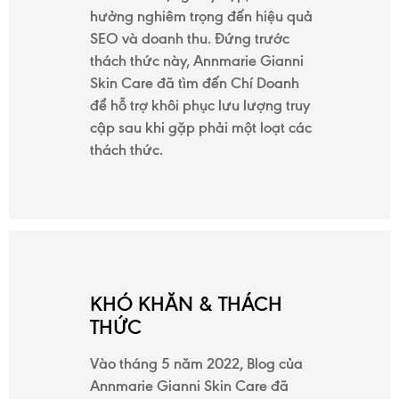
hưởng nghiêm trọng đến hiệu quả
DỤNG
SEO và doanh thu. Đứng trước
thách thức này, Annmarie Gianni
Skin Care đã tìm đến Chí Doanh
KIẾN
để hỗ trợ khôi phục lưu lượng truy
cập sau khi gặp phải một loạt các
THỨC
thách thức.
GIỚI
THIỆU
KHÓ KHĂN & THÁCH
THỨC
LIÊN
HỆ
Vào tháng 5 năm 2022, Blog của
Annmarie Gianni Skin Care đã