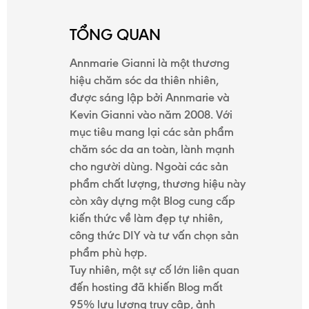
TỔNG QUAN
TRANG
CHỦ
Annmarie Gianni là một thương
hiệu chăm sóc da thiên nhiên,
được sáng lập bởi Annmarie và
Kevin Gianni vào năm 2008. Với
DỊCH
mục tiêu mang lại các sản phẩm
chăm sóc da an toàn, lành mạnh
VỤ
cho người dùng. Ngoài các sản
phẩm chất lượng, thương hiệu này
còn xây dựng một Blog cung cấp
DỰ
kiến thức về làm đẹp tự nhiên,
công thức DIY và tư vấn chọn sản
ÁN
phẩm phù hợp.
Tuy nhiên, một sự cố lớn liên quan
đến hosting đã khiến Blog mất
TUYỂN
95% lưu lượng truy cập, ảnh