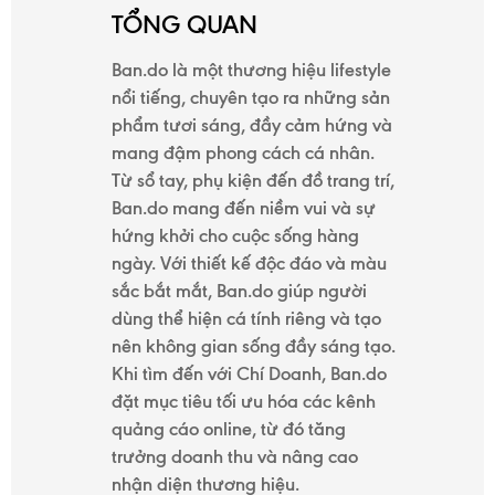
TỔNG QUAN
Ban.do là một thương hiệu lifestyle
nổi tiếng, chuyên tạo ra những sản
phẩm tươi sáng, đầy cảm hứng và
mang đậm phong cách cá nhân.
Từ sổ tay, phụ kiện đến đồ trang trí,
Ban.do mang đến niềm vui và sự
hứng khởi cho cuộc sống hàng
TRANG
ngày. Với thiết kế độc đáo và màu
CHỦ
sắc bắt mắt, Ban.do giúp người
dùng thể hiện cá tính riêng và tạo
nên không gian sống đầy sáng tạo.
Khi tìm đến với Chí Doanh, Ban.do
DỊCH
đặt mục tiêu tối ưu hóa các kênh
quảng cáo online, từ đó tăng
VỤ
trưởng doanh thu và nâng cao
nhận diện thương hiệu.