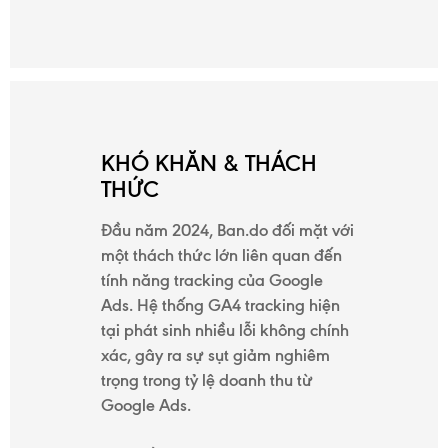
DỰ
ÁN
TUYỂN
KHÓ KHĂN & THÁCH
THỨC
DỤNG
Đầu năm 2024, Ban.do đối mặt với
một thách thức lớn liên quan đến
tính năng tracking của Google
KIẾN
Ads. Hệ thống GA4 tracking hiện
THỨC
tại phát sinh nhiều lỗi không chính
xác, gây ra sự sụt giảm nghiêm
trọng trong tỷ lệ doanh thu từ
Google Ads.
GIỚI