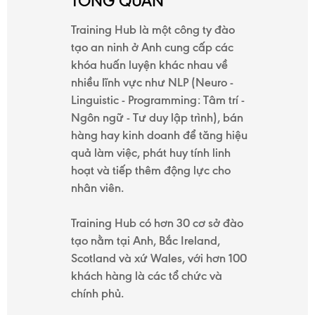
TỔNG QUAN
DỤNG
Training Hub là một công ty đào
tạo an ninh ở Anh cung cấp các
khóa huấn luyện khác nhau về
KIẾN
nhiều lĩnh vực như NLP (Neuro -
Linguistic - Programming: Tâm trí -
THỨC
Ngôn ngữ - Tư duy lập trình), bán
hàng hay kinh doanh để tăng hiệu
quả làm việc, phát huy tính linh
GIỚI
hoạt và tiếp thêm động lực cho
nhân viên.
THIỆU
Training Hub có hơn 30 cơ sở đào
tạo nằm tại Anh, Bắc Ireland,
Scotland và xứ Wales, với hơn 100
LIÊN
khách hàng là các tổ chức và
HỆ
chính phủ.