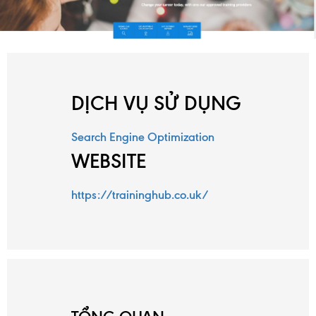
TRANG
CHỦ
DỊCH VỤ SỬ DỤNG
DỊCH
Search Engine Optimization
VỤ
WEBSITE
https://traininghub.co.uk/
DỰ
ÁN
TUYỂN