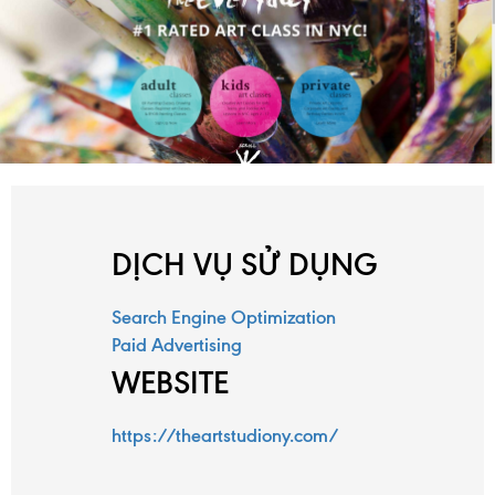
TRANG
DỊCH VỤ SỬ DỤNG
CHỦ
Search Engine Optimization
Paid Advertising
WEBSITE
DỊCH
VỤ
https://theartstudiony.com/