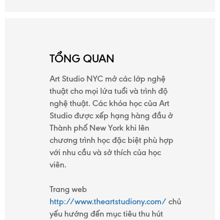
DỰ
ÁN
TỔNG QUAN
TUYỂN
Art Studio NYC mở các lớp nghệ
thuật cho mọi lứa tuổi và trình độ
DỤNG
nghệ thuật. Các khóa học của Art
Studio được xếp hạng hàng đầu ở
Thành phố New York khi lên
KIẾN
chương trình học đặc biệt phù hợp
với nhu cầu và sở thích của học
THỨC
viên.
Trang web
GIỚI
http://www.theartstudiony.com/
chủ
yếu hướng đến mục tiêu thu hút