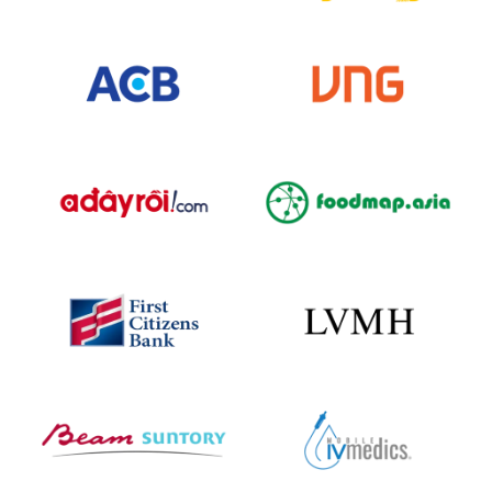
DỤNG
KIẾN
THỨC
GIỚI
THIỆU
LIÊN
HỆ