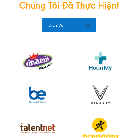
Chúng Tôi Đã Thực Hiện!
TRANG
Dịch Vụ
CHỦ
DỊCH
VỤ
DỰ
ÁN
TUYỂN