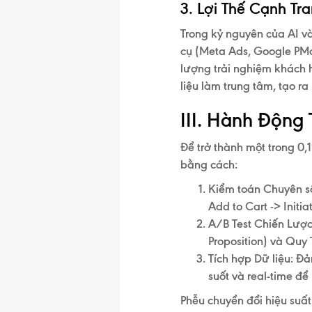
3. Lợi Thế Cạnh Tr
Trong kỷ nguyên của AI v
cụ (Meta Ads, Google PMa
lượng trải nghiệm khách
liệu làm trung tâm, tạo ra
III. Hành Động
Để trở thành một trong 0
bằng cách:
Kiểm toán Chuyên s
Add to Cart -> Initi
A/B Test Chiến Lược
Proposition) và
Quy 
Tích hợp Dữ liệu:
Đảm
suốt và real-time
để 
Phễu chuyển đổi hiệu suấ