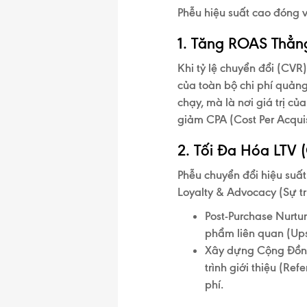
Phễu hiệu suất cao đóng v
1. Tăng ROAS Thẳng
Khi tỷ lệ chuyển đổi (CVR
của toàn bộ chi phí quản
chạy, mà là nơi
giá trị củ
giảm CPA (Cost Per Acquis
2. Tối Đa Hóa LTV 
Phễu chuyển đổi hiệu suấ
Loyalty & Advocacy (Sự t
Post-Purchase Nurtur
phẩm liên quan (Ups
Xây dựng Cộng Đồn
trình giới thiệu (Re
phí.