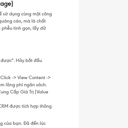
tage)
hể sử dụng cùng một công
 quảng cáo, mà là
chất
t phễu tinh gọn, lấy dữ
 được". Hãy bắt đầu
:
Click -> View Content ->
làm lãng phí ngân sách.
Cung Cấp Giá Trị
(Value
 CRM được tích hợp
thông
ng của bạn. Đã đến lúc