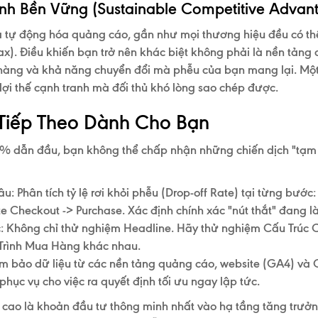
anh Bền Vững (Sustainable Competitive Advan
à tự động hóa quảng cáo, gần như mọi thương hiệu đều có t
x). Điều khiến bạn trở nên khác biệt không phải là nền tảng
 hàng và khả năng chuyển đổi mà phễu của bạn mang lại
. Mộ
 lợi thế cạnh tranh mà đối thủ khó lòng sao chép được.
 Tiếp Theo Dành Cho Bạn
,1% dẫn đầu, bạn không thể chấp nhận những chiến dịch "tạm
âu:
Phân tích tỷ lệ rơi khỏi phễu (Drop-off Rate) tại từng bước
ate Checkout -> Purchase
. Xác định chính xác "nút thắt" đang 
:
Không chỉ thử nghiệm Headline. Hãy thử nghiệm
Cấu Trúc 
Trình Mua Hàng
khác nhau.
 bảo dữ liệu từ các nền tảng quảng cáo, website (GA4) và
phục vụ cho việc ra quyết định tối ưu ngay lập tức.
t cao là khoản đầu tư thông minh nhất vào hạ tầng tăng trưở