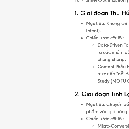
Full-Funnel Optimization 
1. Giai đoạn Thu H
Mục tiêu:
Không chỉ 
Intent).
Chiến lược cốt lõi:
Data-Driven Ta
ra các nhóm đố
chung chung.
Content Phễu 
trực tiếp "nỗi
Study (MOFU C
2. Giai đoạn Tinh 
Mục tiêu:
Chuyển đổi
phẩm vào giỏ hàng (
Chiến lược cốt lõi:
Micro-Conversi