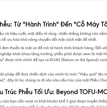
Phễu: Từ "Hành Trình" Đến "Cỗ Máy T
ệu và hiệu suất, một điều rõ ràng:
chiến thắng không còn nằm 
 tối ưu hóa khả năng chuyển đổi một cách triệt để nhất.
ỉ đơn thuần là một sơ đồ mô tả hành trình khách hàng. Đối 
nghiệp khát khao tăng trưởng, phễu phải được xem là một
H
y" được tinh chỉnh để tạo ra
ROAS (Return on Ad Spend) vượt
ải pháp để đưa chiến dịch của mình từ mức "Hiệu quả" lên 
ce)
", đây là lúc chúng ta đi sâu vào cấu trúc của một Phễu Ch
ấu Trúc Phễu Tối Ưu: Beyond TOFU-
u của bạn cần vượt ra khỏi khuôn khổ 3 giai đoạn truyền thốn