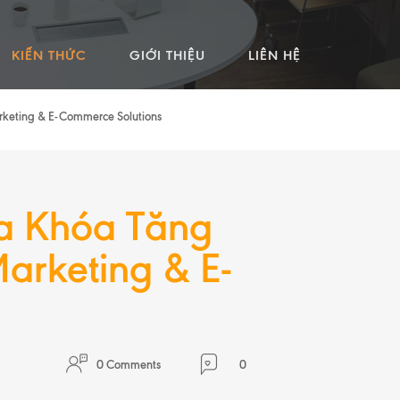
KIẾN THỨC
GIỚI THIỆU
LIÊN HỆ
rketing & E-Commerce Solutions
ìa Khóa Tăng
arketing & E-
0 Comments
0