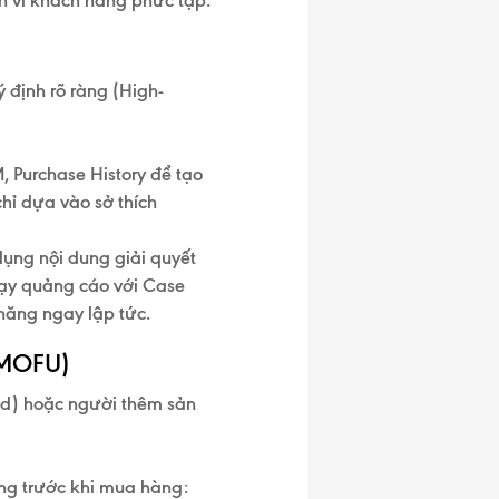
nh vi khách hàng phức tạp:
ý định rõ ràng
(High-
, Purchase History để tạo
hỉ dựa vào sở thích
dụng nội dung giải quyết
chạy quảng cáo với Case
năng ngay lập tức.
- MOFU)
ad)
hoặc người thêm sản
ọng trước khi mua hàng: