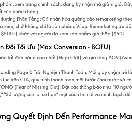
 phẩm, xem trang chính sách, đăng ký nhận mã giảm giá. Đâ
ết
của khách hàng.
keting Phân Tầng:
Cá nhân hóa quảng cáo remarketing the
ã xem, chứ không chỉ là sản phẩm. Ví dụ: Remarketing ưu đã
($500+) khác với người đã xem sản phẩm giá thấp ($50).
n Đổi Tối Ưu (Max Conversion - BOFU)
hoàn tất đơn hàng cao nhất (High CVR) và gia tăng
AOV (Aver
 Landing Page & Trải Nghiệm Thanh Toán:
Mỗi giây chậm trễ là
ên tục trên CTA, quy trình thanh toán một bước/hai bước và c
 FOMO (Fear of Missing Out):
Đặt các thông báo như "10 ngư
a," "Số lượng còn lại có hạn" một cách tinh tế và minh bạch đ
ởng Quyết Định Đến Performance Mar