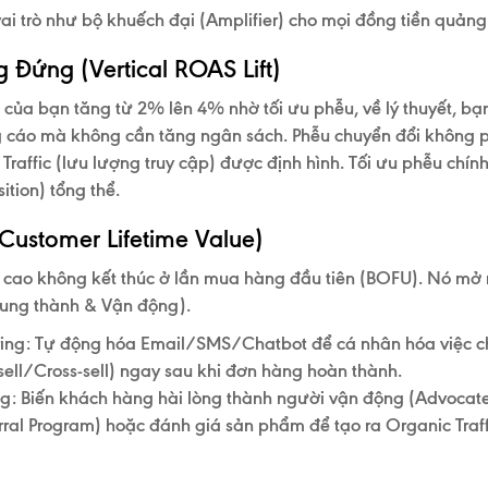
ai trò như bộ khuếch đại (Amplifier) cho mọi đồng tiền quảng
 Đứng (Vertical ROAS Lift)
) của bạn tăng từ 2% lên 4% nhờ tối ưu phễu, về lý thuyết, b
g cáo
mà không cần tăng ngân sách. Phễu chuyển đổi không p
a Traffic (lưu lượng truy cập)
được định hình. Tối ưu phễu chính
ition) tổng thể.
(Customer Lifetime Value)
t cao không kết thúc ở lần mua hàng đầu tiên (BOFU). Nó mở 
rung thành & Vận động)
.
ing:
Tự động hóa Email/SMS/Chatbot để cá nhân hóa việc ch
ell/Cross-sell) ngay sau khi đơn hàng hoàn thành.
g:
Biến khách hàng hài lòng thành người vận động (Advocat
ferral Program) hoặc đánh giá sản phẩm để tạo ra
Organic Traff