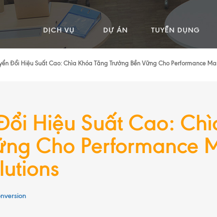
DỊCH VỤ
DỰ ÁN
TUYỂN DỤNG
yển Đổi Hiệu Suất Cao: Chìa Khóa Tăng Trưởng Bền Vững Cho Performance Ma
Đổi Hiệu Suất Cao: Ch
ững Cho Performance M
utions
onversion