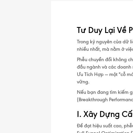
Tư Duy Lại Về 
Trong kỷ nguyên của dữ li
nhiều nhất, mà nằm ở việc
Phễu chuyển đổi không ch
đầu ngành và các doanh 
Ưu Tích Hợp
— một "cỗ má
vững.
Nếu bạn đang tìm kiếm gi
(Breakthrough Performan
I. Xây Dựng C
Để đạt hiệu suất cao, phễ