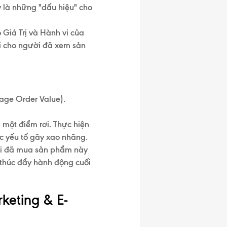
y là những
"dấu hiệu" cho
o
Giá Trị và Hành vi
của
i cho người đã xem sản
age Order Value)
.
 một điểm rơi. Thực hiện
ác yếu tố gây xao nhãng.
ời đã mua sản phẩm này
ể thúc đẩy hành động cuối
keting & E-