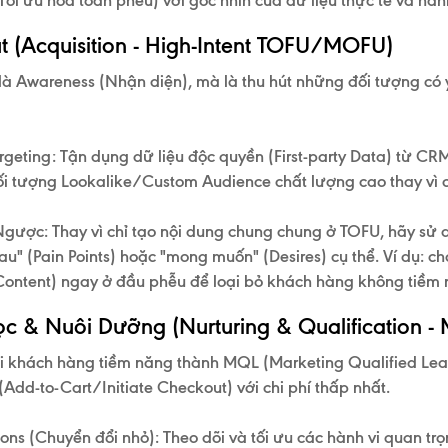
(Tối ưu hóa toàn phễu)
với góc nhìn của dữ liệu thực tế và hà
út (Acquisition - High-Intent TOFU/MOFU)
là Awareness (Nhận diện), mà là thu hút những đối tượng có
rgeting:
Tận dụng dữ liệu độc quyền (First-party Data) từ CRM
i tượng Lookalike/Custom Audience chất lượng cao thay vì c
Ngược:
Thay vì chỉ tạo nội dung chung chung ở TOFU, hãy sử 
 đau" (Pain Points) hoặc "mong muốn" (Desires) cụ thể. Ví dụ: 
ontent) ngay ở đầu phễu để loại bỏ khách hàng không tiềm 
Lọc & Nuôi Dưỡng (Nurturing & Qualification 
 khách hàng tiềm năng thành
MQL (Marketing Qualified Le
Add-to-Cart/Initiate Checkout) với chi phí thấp nhất.
ons (Chuyển đổi nhỏ):
Theo dõi và tối ưu các hành vi quan tr