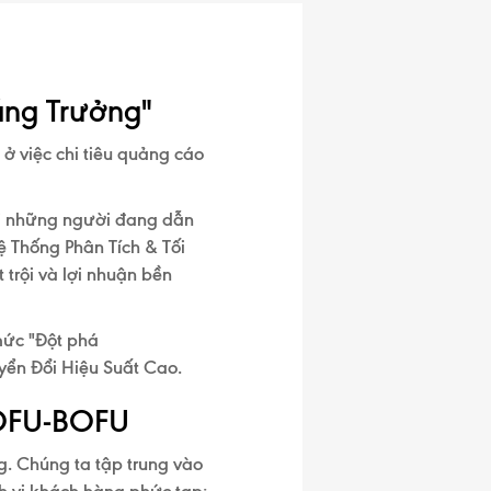
ăng Trưởng"
ở việc chi tiêu quảng cáo
với những người đang dẫn
ệ Thống Phân Tích & Tối
 trội
và lợi nhuận bền
mức "
Đột phá
uyển Đổi Hiệu Suất Cao.
MOFU-BOFU
g. Chúng ta tập trung vào