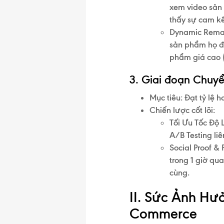
xem video sản
thấy sự cam k
Dynamic Remar
sản phẩm họ đ
phẩm giá cao 
3. Giai đoạn Chuyể
Mục tiêu:
Đạt tỷ lệ 
Chiến lược cốt lõi:
Tối Ưu Tốc Độ
A/B Testing li
Social Proof &
trong 1 giờ qu
cùng.
II. Sức Ảnh Hư
Commerce