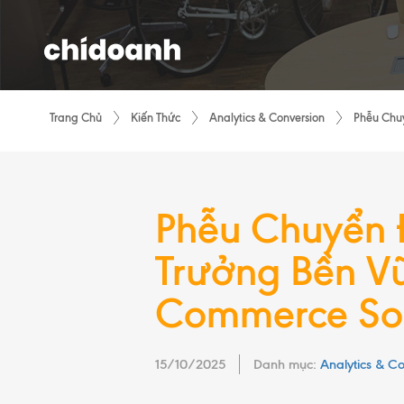
Trang Chủ
Kiến Thức
Analytics & Conversion
Phễu Chu
Phễu Chuyển 
Trưởng Bền V
Commerce Sol
15/10/2025
Danh mục:
Analytics & C