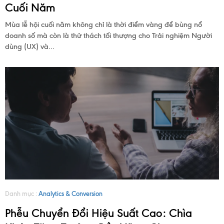
Cuối Năm
Mùa lễ hội cuối năm không chỉ là thời điểm vàng để bùng nổ
doanh số mà còn là thử thách tối thượng cho Trải nghiệm Người
DỊCH
dùng (UX) và...
VỤ
DỰ
ÁN
TUYỂN
DỤNG
Danh mục :
Analytics & Conversion
Phễu Chuyển Đổi Hiệu Suất Cao: Chìa