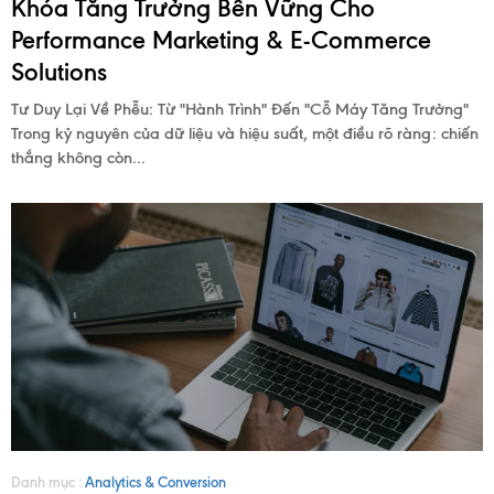
Khóa Tăng Trưởng Bền Vững Cho
KIẾN
Performance Marketing & E-Commerce
THỨC
Solutions
Tư Duy Lại Về Phễu: Từ "Hành Trình" Đến "Cỗ Máy Tăng Trưởng"
Trong kỷ nguyên của dữ liệu và hiệu suất, một điều rõ ràng: chiến
GIỚI
thắng không còn...
THIỆU
LIÊN
HỆ
Danh mục :
Analytics & Conversion