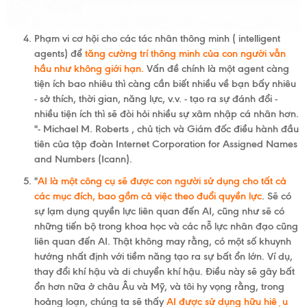
Phạm vi cơ hội cho các tác nhân thông minh (
intelligent
agents)
để
tăng cường trí thông minh của con người vẫn
hầu như không giới hạn.
Vấn đề chính là một agent càng
tiện ích bao nhiêu thì càng cần biết nhiều về bạn bấy nhiêu
- sở thích, thời gian, năng lực, v.v. - tạo ra sự đánh đổi -
nhiều tiện ích thì sẽ đòi hỏi nhiều sự xâm nhập cá nhân hơn.
"-
Michael M. Roberts , chủ tịch và Giám đốc điều hành đầu
tiên của
tập đoàn Internet Corporation for Assigned Names
and Numbers (Icann).
"
AI là một công cụ sẽ được con người sử dụng cho tất cả
các mục đích, bao gồm cả việc theo đuổi quyền lực
. Sẽ có
sự lạm dụng quyền lực liên quan đến AI, cũng như sẽ có
những tiến bộ trong khoa học và các nỗ lực nhân đạo cũng
liên quan đến AI. Thật không may rằng, có một số khuynh
hướng nhất định với tiềm năng tạo ra sự bất ổn lớn. Ví dụ,
thay đổi khí hậu và di chuyển khí hậu. Điều này sẽ gây bất
ổn hơn nữa ở châu Âu và Mỹ, và tôi hy vọng rằng, trong
hoảng loạn, chúng ta sẽ thấy
AI được sử dụng hữu hiệu