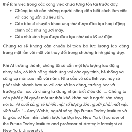
thể làm việc trong các công việc chưa từng tồn tại trước đây.
Chúng ta sẽ cần những người nông dân biết cách làm việc
với các nguồn dữ liệu lớn.
Các bác sĩ chuyên khoa ung thư được đào tạo hoạt động
chính xác như người máy.
Các nhà sinh học được đào tạo như các kỹ sư điện.
Chúng ta sẽ không cần chuẩn bị toàn bộ lực lượng lao động
trong một lần với một vài thay đổi trong chương trình giảng dạy.
Khi AI trưởng thành, chúng tôi sẽ cần một lực lượng lao động
nhạy bén, có khả năng thích ứng với các quy trình, hệ thống và
công cụ mới sau mỗi vài năm. Nhu cầu về các lĩnh vực này sẽ
phát sinh nhanh hơn so với các sở lao động, trường học và
trường đại học và chúng ta đang nhận biết điều đó. ... Chúng ta
cần phải giải quyết một sự thật khó khăn mà ít người sẵn sàng
nói to:
AI cuối cùng sẽ khiến một số lượng lớn người phải mất việc
vĩnh viễn.
"
-
Amy Webb, người sáng lập
Future Today Institute
và
là giáo sư tầm nhìn chiến lược tại Đại học New York (
Founder of
the Future Today Institute and professor of strategic foresight at
New York University).