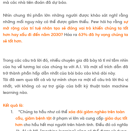
DỊCH
mà các nhà tiên đoán đã dự báo.
VỤ
Nhìn chung thì phần lớn những người được khảo sát nghĩ rằng
những mối nguy này có thể được giảm thiểu. Pew hỏi họ rằng
sự
mở rộng của trí tuệ nhân tạo sẽ đóng vai trò khiến chúng ta tốt
hơn hay xấu đi đến năm 2030?
Hóa ra
63% đã hy vọng chúng ta
DỰ
sẽ tốt hơn.
ÁN
Trong các câu trả lời đó, nhiều chuyên gia đã bày tỏ tỉ mỉ tầm nhìn
của họ về tương lai của chúng ta với A.I. Và một số trích dẫn đã
TUYỂN
trở thành phần hấp dẫn nhất của bài báo cáo khá dài này.
Tôi đã xem qua tất cả và tự mình chọn ra một số câu trả lời thú vị
DỤNG
nhất, với không có sự trợ giúp của bất kỳ thuật toán machine
learning nào.
Kết quả là:
KIẾN
"Chúng ta hầu như có thể
xóa đói giảm nghèo trên toàn
cầu
,
giảm bệnh tật
ở phạm vi lớn và cung cấp
giáo dục tốt
THỨC
hơn
cho hầu hết mọi người trên hành tinh. Điều đó có nghĩa