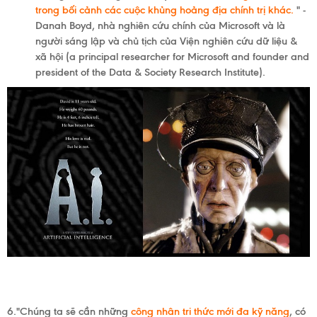
trong bối cảnh các cuộc khủng hoảng địa chính trị khác.
" -
Danah Boyd, nhà nghiên cứu chính của Microsoft và là
người sáng lập và chủ tịch của Viện nghiên cứu dữ liệu &
xã hội (
a principal researcher for Microsoft and founder and
president of the Data & Society Research Institute)
.
6."Chúng ta sẽ cần những
công nhân tri thức mới đa kỹ năng
, có