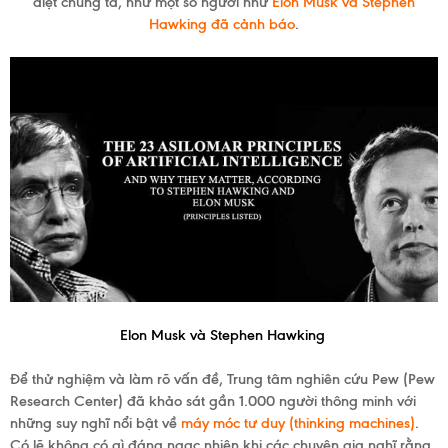
diệt chúng ta, như một số người như
Elon Musk
và
Stephen
Hawking
đã cảnh báo
.
Elon Musk
và
Stephen Hawking
Để thử nghiệm và làm rõ vấn đề, Trung tâm nghiên cứu Pew (
Pew
Research Center
) đã khảo sát gần 1.000 người thông minh với
những suy nghĩ nổi bật về
máy móc tư duy
(
thinking machines
)
.
Có lẽ không có gì đáng ngạc nhiên khi các chuyên gia nghĩ rằng