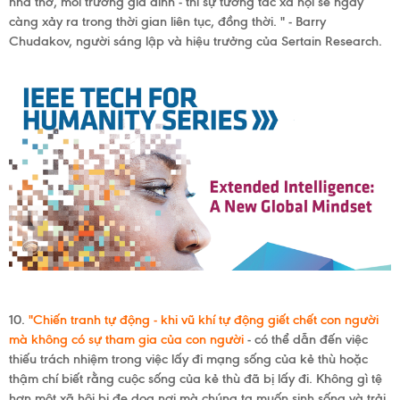
nhà thờ, môi trường gia đình - thì sự tương tác xã hội sẽ ngày
càng xảy ra trong thời gian liên tục, đồng thời. "
- Barry
Chudakov, người sáng lập và hiệu trưởng của Sertain Research.
10.
"Chiến tranh tự động - khi vũ khí tự động giết chết con người
mà không có sự tham gia của con người
- có thể dẫn đến việc
thiếu trách nhiệm trong việc lấy đi mạng sống của kẻ thù hoặc
thậm chí biết rằng cuộc sống của kẻ thù đã bị lấy đi. Không gì tệ
hơn một xã hội bị đe dọa nơi mà chúng ta muốn sinh sống và trải