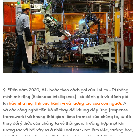
9. "Đến năm 2030, AI - hoặc theo cách gọi của Joi Ito -
Trí thông
minh mở rộng (Extended intelligence) - sẽ đánh giá và đánh giá
lại
hầu như mọi lĩnh vực hành vi và tương tác của con người.
AI
và các công nghệ tiến bộ sẽ thay đổi khung đáp ứng (
response
framework)
và khung thời gian (
time frames)
của chúng ta, từ đó
thay đổi ý thức của chúng ta về thời gian. Trường hợp một khi
tương tác xã hội xảy ra ở nhiều nơi như - nơi làm việc, trường học,