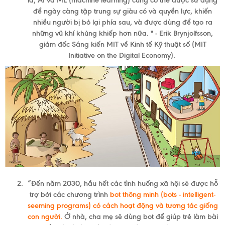
là, AI và ML (machine learning) cũng có thể được sử dụng
để ngày càng tập trung sự giàu có và quyền lực, khiến
nhiều người bị bỏ lại phía sau, và được dùng để tạo ra
GIỚI
những vũ khí khủng khiếp hơn nữa. "
- Erik Brynjolfsson,
giám đốc Sáng kiến MIT về Kinh tế Kỹ thuật số (
MIT
THIỆU
Initiative on the Digital Economy).
LIÊN
HỆ
“Đến năm 2030, hầu hết các tình huống xã hội sẽ được hỗ
trợ bởi các chương trình
bot thông minh (bots - intelligent-
seeming programs)
có cách hoạt động và tương tác giống
con người.
Ở nhà, cha mẹ sẽ dùng bot để giúp trẻ làm bài